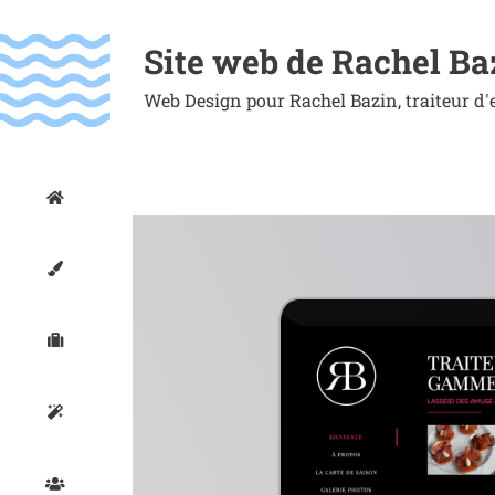
Passer
au
Site web de Rachel Ba
contenu
Web Design pour Rachel Bazin, traiteur d'
Voir
l'image
agrandie