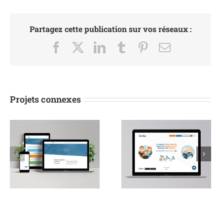
Partagez cette publication sur vos réseaux :
Facebook
X
LinkedIn
Tumblr
Pinterest
Email
Projets connexes
Landing Page
Site web de Rache
Famileo
Bazin