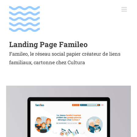
Passer
au
contenu
Landing Page Famileo
Famileo, le réseau social papier créateur de liens
familiaux, cartonne chez Cultura
Voir
l'image
agrandie