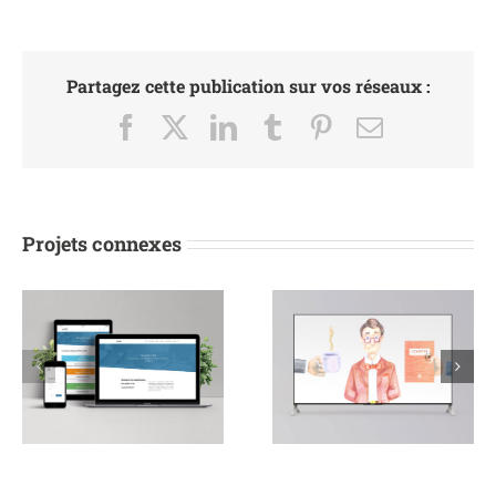
Partagez cette publication sur vos réseaux :
Facebook
X
LinkedIn
Tumblr
Pinterest
Email
Projets connexes
Vidéo Logiciel
Vidéo Congrès de
Multi Path
Vins de Bordeaux