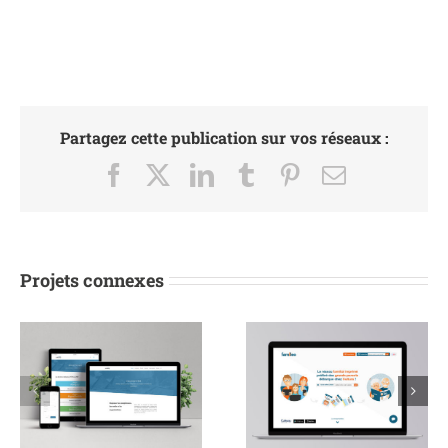
Partagez cette publication sur vos réseaux :
Facebook
X
LinkedIn
Tumblr
Pinterest
Email
Projets connexes
Landing Page
Vidéo Logiciel
Famileo
Multi Path