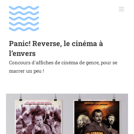
Passer
au
contenu
Panic! Reverse, le cinéma à
l’envers
Concours d'affiches de cinéma de genre, pour se
marrer un peu !
Voir
l'image
agrandie