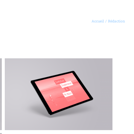
Accueil
Rédaction