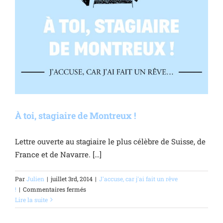
À toi, stagiaire de Montreux !
Lettre ouverte au stagiaire le plus célèbre de Suisse, de
France et de Navarre. […]
Par
Julien
|
juillet 3rd, 2014
|
J'accuse, car j'ai fait un rêve
sur
!
|
Commentaires fermés
À
Lire la suite
toi,
stagiaire