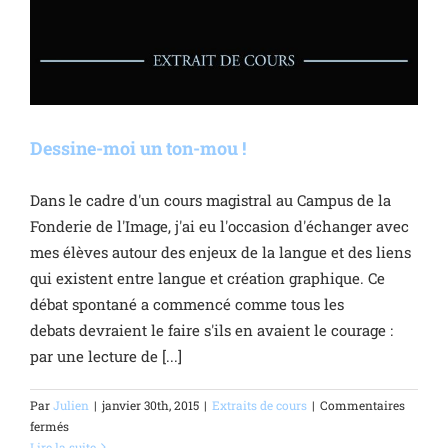
Dessine-moi un ton-mou !
Dans le cadre d'un cours magistral au Campus de la
Fonderie de l'Image, j'ai eu l'occasion d'échanger avec
mes élèves autour des enjeux de la langue et des liens
qui existent entre langue et création graphique. Ce
débat spontané a commencé comme tous les
debats devraient le faire s'ils en avaient le courage :
par une lecture de [...]
Par
Julien
|
janvier 30th, 2015
|
Extraits de cours
|
Commentaires
sur
fermés
Dessine-
Lire la suite