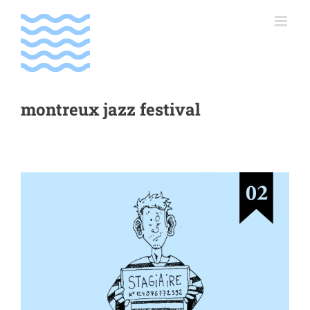
Passer
au
contenu
montreux jazz festival