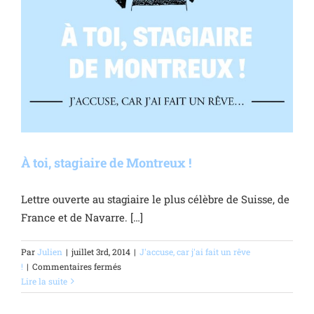
À toi, stagiaire de Montreux !
Lettre ouverte au stagiaire le plus célèbre de Suisse, de
France et de Navarre. […]
Par
Julien
|
juillet 3rd, 2014
|
J'accuse, car j'ai fait un rêve
sur
!
|
Commentaires fermés
À
Lire la suite
toi,
stagiaire