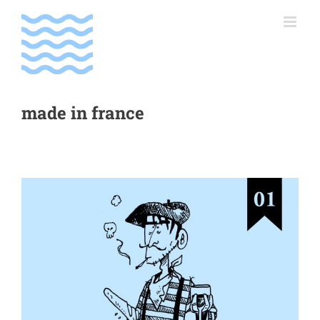
Passer
au
contenu
made in france