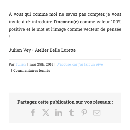
À vous qui comme moi ne savez pas compter, je vous
invite à ré-introduire
l’inconnu(e)
comme valeur 100%
positive et le mot et l’image comme vecteur de pensée
!
Julien Vey • Atelier Belle Lurette
Par
Julien
|
mai 25th, 2015
|
J'accuse, car j'ai fait un rêve
sur
!
|
Commentaires fermés
Que
content
les
chiffres
?
Partagez cette publication sur vos réseaux :
Facebook
X
LinkedIn
Tumblr
Pinterest
Email